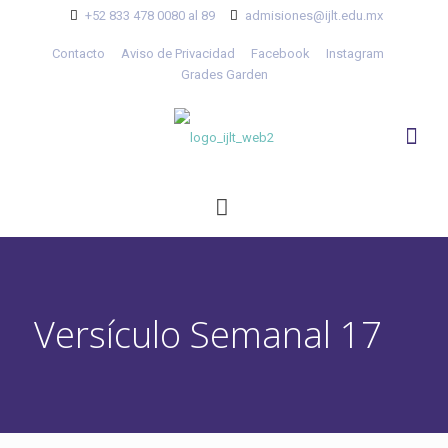
+52 833 478 0080 al 89
admisiones@ijlt.edu.mx
Contacto
Aviso de Privacidad
Facebook
Instagram
Grades Garden
Versículo Semanal 17