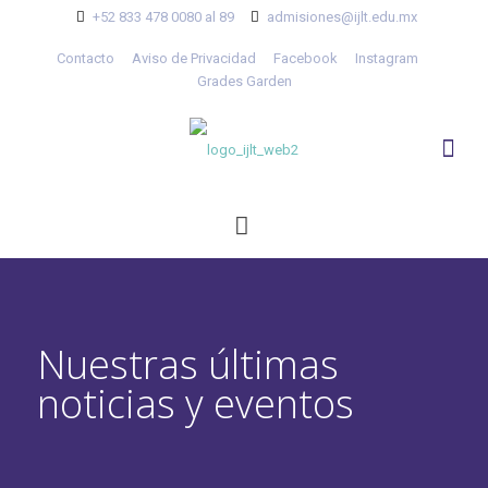
+52 833 478 0080 al 89
admisiones@ijlt.edu.mx
Contacto
Aviso de Privacidad
Facebook
Instagram
Grades Garden
Nuestras últimas
noticias y eventos